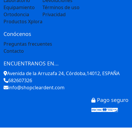
Laboratorio
Devoluciones
Equipamiento
Términos de uso
Ortodoncia
Privacidad
Productos Xplora
Conócenos
Preguntas frecuentes
Contacto
ENCUENTRANOS EN...
Avenida de la Arruzafa 24, Córdoba,14012, ESPAÑA
682607326
info@shopcleardent.com
Pago seguro
Stripe
Visa
Mastercar
America
Disco