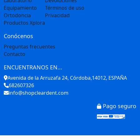
Laboratorio
Devoluciones
Equipamiento
Términos de uso
Ortodoncia
Privacidad
Productos Xplora
Conócenos
Preguntas frecuentes
Contacto
ENCUENTRANOS EN...
Avenida de la Arruzafa 24, Córdoba,14012, ESPAÑA
682607326
info@shopcleardent.com
Pago seguro
Stripe
Visa
Mastercar
America
Disco