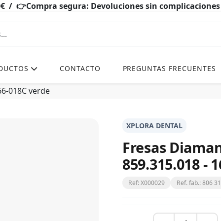
0€ / 👉Compra segura: Devoluciones sin complicacio
DUCTOS
CONTACTO
PREGUNTAS FRECUENTES
166-018C verde
XPLORA DENTAL
Fresas Diaman
859.315.018 - 
Ref: X000029
Ref. fab.: 806 