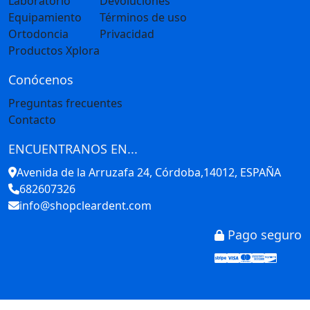
Laboratorio
Devoluciones
Equipamiento
Términos de uso
Ortodoncia
Privacidad
Productos Xplora
Conócenos
Preguntas frecuentes
Contacto
ENCUENTRANOS EN...
Avenida de la Arruzafa 24, Córdoba,14012, ESPAÑA
682607326
info@shopcleardent.com
Pago seguro
Stripe
Visa
Mastercar
America
Disco