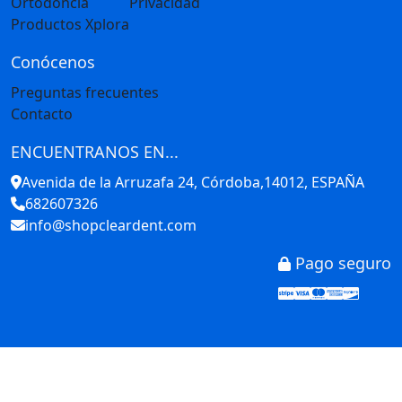
Ortodoncia
Privacidad
Productos Xplora
Conócenos
Preguntas frecuentes
Contacto
ENCUENTRANOS EN...
Avenida de la Arruzafa 24, Córdoba,14012, ESPAÑA
682607326
info@shopcleardent.com
Pago seguro
Stripe
Visa
Mastercar
America
Disco