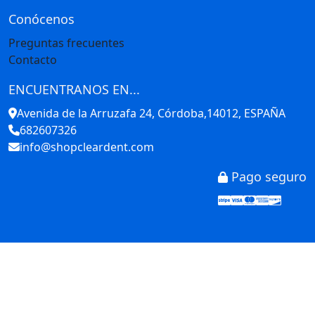
Conócenos
Preguntas frecuentes
Contacto
ENCUENTRANOS EN...
Avenida de la Arruzafa 24, Córdoba,14012, ESPAÑA
682607326
info@shopcleardent.com
Pago seguro
Stripe
Visa
Mastercar
America
Disco