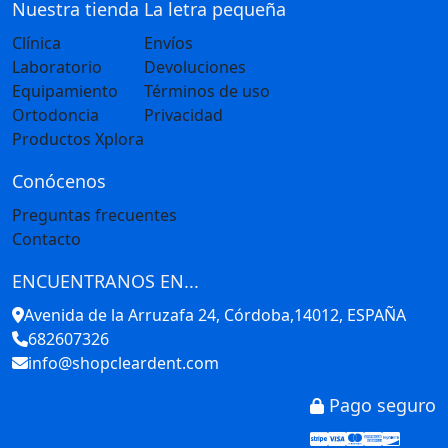
Nuestra tienda
La letra pequeña
Clínica
Envíos
Laboratorio
Devoluciones
Equipamiento
Términos de uso
Ortodoncia
Privacidad
Productos Xplora
Conócenos
Preguntas frecuentes
Contacto
ENCUENTRANOS EN...
Avenida de la Arruzafa 24, Córdoba,14012, ESPAÑA
682607326
info@shopcleardent.com
Pago seguro
Stripe
Visa
Mastercar
America
Disco