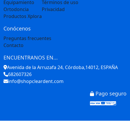
Equipamiento
Términos de uso
Ortodoncia
Privacidad
Productos Xplora
Conócenos
Preguntas frecuentes
Contacto
ENCUENTRANOS EN...
Avenida de la Arruzafa 24, Córdoba,14012, ESPAÑA
682607326
info@shopcleardent.com
Pago seguro
Stripe
Visa
Mastercar
America
Disco