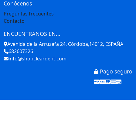
Conócenos
Preguntas frecuentes
Contacto
ENCUENTRANOS EN...
Avenida de la Arruzafa 24, Córdoba,14012, ESPAÑA
682607326
info@shopcleardent.com
Pago seguro
Stripe
Visa
Mastercar
America
Disco