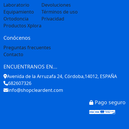
Laboratorio
Devoluciones
Equipamiento
Términos de uso
Ortodoncia
Privacidad
Productos Xplora
Conócenos
Preguntas frecuentes
Contacto
ENCUENTRANOS EN...
Avenida de la Arruzafa 24, Córdoba,14012, ESPAÑA
682607326
info@shopcleardent.com
Pago seguro
Stripe
Visa
Mastercar
America
Disco