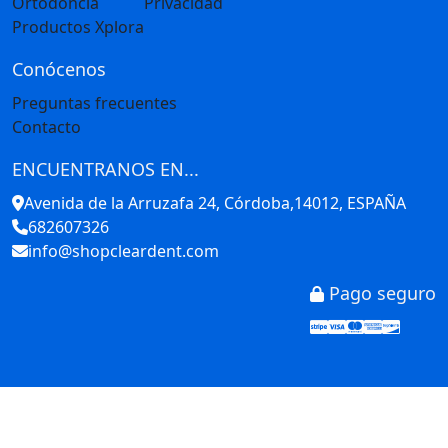
Ortodoncia
Privacidad
Productos Xplora
Conócenos
Preguntas frecuentes
Contacto
ENCUENTRANOS EN...
Avenida de la Arruzafa 24, Córdoba,14012, ESPAÑA
682607326
info@shopcleardent.com
Pago seguro
Stripe
Visa
Mastercar
America
Disco