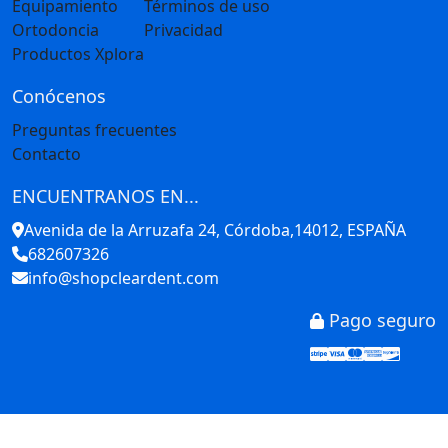
Equipamiento
Términos de uso
Ortodoncia
Privacidad
Productos Xplora
Conócenos
Preguntas frecuentes
Contacto
ENCUENTRANOS EN...
Avenida de la Arruzafa 24, Córdoba,14012, ESPAÑA
682607326
info@shopcleardent.com
Pago seguro
Stripe
Visa
Mastercar
America
Disco