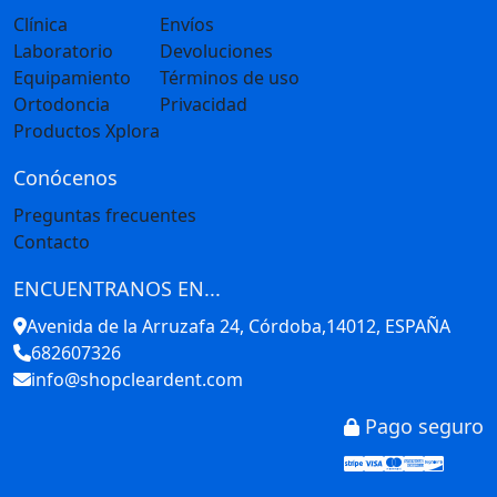
Clínica
Envíos
Laboratorio
Devoluciones
Equipamiento
Términos de uso
Ortodoncia
Privacidad
Productos Xplora
Conócenos
Preguntas frecuentes
Contacto
ENCUENTRANOS EN...
Avenida de la Arruzafa 24, Córdoba,14012, ESPAÑA
682607326
info@shopcleardent.com
Pago seguro
Stripe
Visa
Mastercar
America
Disco