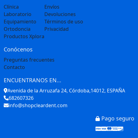
Clínica
Envíos
Laboratorio
Devoluciones
Equipamiento
Términos de uso
Ortodoncia
Privacidad
Productos Xplora
Conócenos
Preguntas frecuentes
Contacto
ENCUENTRANOS EN...
Avenida de la Arruzafa 24, Córdoba,14012, ESPAÑA
682607326
info@shopcleardent.com
Pago seguro
Stripe
Visa
Mastercar
America
Disco