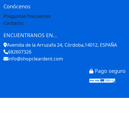
Conócenos
Preguntas frecuentes
Contacto
ENCUENTRANOS EN...
Avenida de la Arruzafa 24, Córdoba,14012, ESPAÑA
682607326
info@shopcleardent.com
Pago seguro
Stripe
Visa
Mastercar
America
Disco