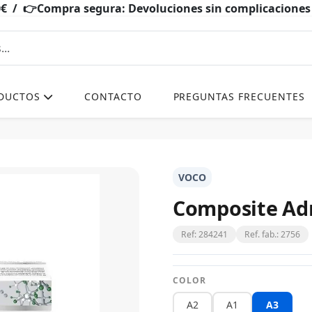
0€ / 👉Compra segura: Devoluciones sin complicacio
DUCTOS
CONTACTO
PREGUNTAS FRECUENTES
VOCO
Composite Adm
Ref: 284241
Ref. fab.: 2756
COLOR
A2
A1
A3