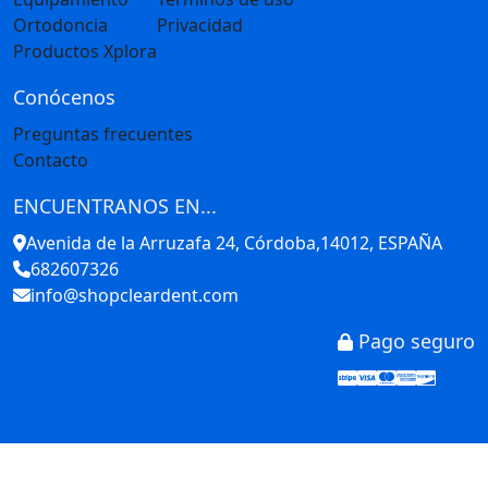
Ortodoncia
Privacidad
Productos Xplora
Conócenos
Preguntas frecuentes
Contacto
ENCUENTRANOS EN...
Avenida de la Arruzafa 24, Córdoba,14012, ESPAÑA
682607326
info@shopcleardent.com
Pago seguro
Stripe
Visa
Mastercar
America
Disco