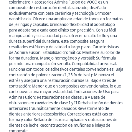
colorímetro + accesorios Admira Fusion de VOCO es un
composite de restauración dental avanzado, diseñado
exclusivamente con base cerámica y tecnología Ormocer
nanohíbrida. Ofrece una amplia variedad de tonos en formatos
de jeringas y cápsulas, brindando flexibilidad al odontólogo
para adaptarse a cada caso clínico con precisión. Con su fácil
manipulación y su capacidad para ofrecer un alto brillo y una
dureza superficial duradera, este composite asegura
resultados estéticos y de calidad a largo plazo. Características
de Admira Fusion: Estabilidad cromática: Mantiene su color de
forma duradera. Manejo homogéneo y versátil: Su fórmula
permite una manipulación sencilla. Compatibilidad universal:
Funciona con todos los adhesivos dentales convencionales. Baja
contracción de polimerización (1,25 % del vol.): Minimiza el
estrés y asegura una restauración duradera. Bajo estrés de
contracción: Menor que en composites convencionales, lo que
contribuye a una mayor estabilidad. Indicaciones de Uso para
Admira Fusion: Restauraciones en clases I a V Base de
obturación en cavidades de clase I y II Rehabilitación de dientes
anteriores traumáticamente dañados Revestimiento de
dientes anteriores descoloridos Correcciones estéticas en
forma y color Sellado de fisuras ampliadas y obturaciones de
dientes de leche Reconstrucción de muñones e inlays de
composite