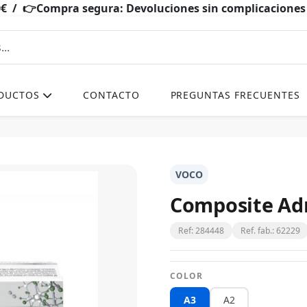
0€ / 👉Compra segura: Devoluciones sin complicacio
DUCTOS
CONTACTO
PREGUNTAS FRECUENTES
VOCO
Composite Adm
Ref: 284448
Ref. fab.: 62229
COLOR
A3
A2