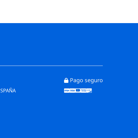
Pago seguro
Stripe
Visa
Mastercard
American Express
Discover
 ESPAÑA