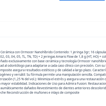
rámica con Ormocer Nanohíbrido Contenido: 1 jeringa 3gr; 16 cápsulas 0.
1, 02, 03, 04, 05, TL, TN, TD) + 2 jeringas Amaris Flow de 1,8 g (HT, HO) +
eñado exclusivamente con base cerámica y tecnología Ormocer nanohíbri
dad al odontólogo para adaptarse a cada caso clínico con precisión. Con su
composite asegura resultados estéticos y de calidad a largo plazo. Caracter
neo y versátil: Su fórmula permite una manipulación sencilla. Compatibi
rización (1,25 % del vol.): Minimiza el estrés y asegura una restauració
 mayor estabilidad. Indicaciones de Uso para Admira Fusion: Restauracion
s traumáticamente dañados Revestimiento de dientes anteriores descolorid
 leche Reconstrucción de muñones e inlays de composite