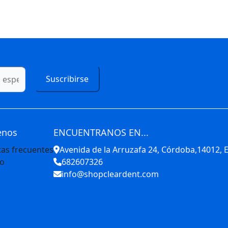
Suscribirse
enos
ENCUENTRANOS EN...
as frecuentes
Avenida de la Arruzafa 24, Córdoba,14012,
to
682607326
info@shopcleardent.com