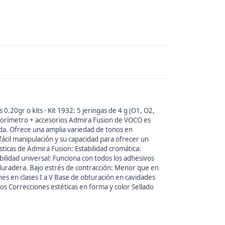
20gr o kits - Kit 1932: 5 jeringas de 4 g (O1, O2,
 colorímetro + accesorios Admira Fusion de VOCO es
da. Ofrece una amplia variedad de tonos en
 fácil manipulación y su capacidad para ofrecer un
ísticas de Admira Fusion: Estabilidad cromática:
lidad universal: Funciona con todos los adhesivos
n duradera. Bajo estrés de contracción: Menor que en
es en clases I a V Base de obturación en cavidades
os Correcciones estéticas en forma y color Sellado