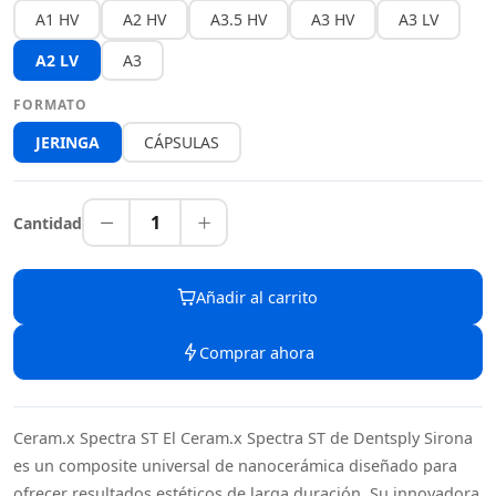
A1 HV
A2 HV
A3.5 HV
A3 HV
A3 LV
A2 LV
A3
FORMATO
JERINGA
CÁPSULAS
1
Cantidad
Añadir al carrito
Comprar ahora
Ceram.x Spectra ST El Ceram.x Spectra ST de Dentsply Sirona
es un composite universal de nanocerámica diseñado para
ofrecer resultados estéticos de larga duración. Su innovadora