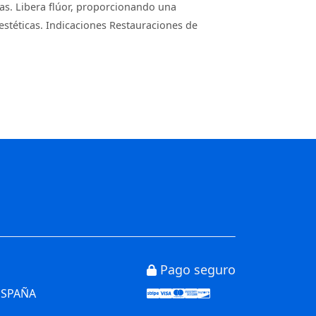
ías. Libera flúor, proporcionando una
 estéticas. Indicaciones Restauraciones de
Pago seguro
Stripe
Visa
Mastercard
American Express
Discover
 ESPAÑA