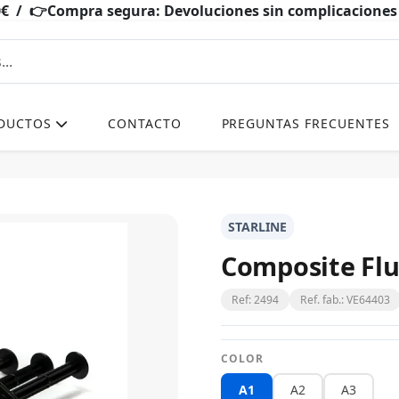
0€ / 👉Compra segura: Devoluciones sin complicacio
DUCTOS
CONTACTO
PREGUNTAS FRECUENTES
STARLINE
Composite Flu
Ref: 2494
Ref. fab.: VE64403
COLOR
A1
A2
A3