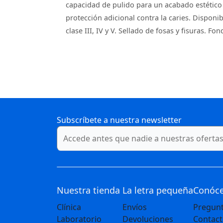
capacidad de pulido para un acabado estético s
protección adicional contra la caries. Disponi
clase III, IV y V. Sellado de fosas y fisuras. Fo
Subscríbete a nuestra newsletter
Nuestra tienda
La letra pequeña
Conóc
Clínica
Envíos
Pregunt
Laboratorio
Devoluciones
Contac