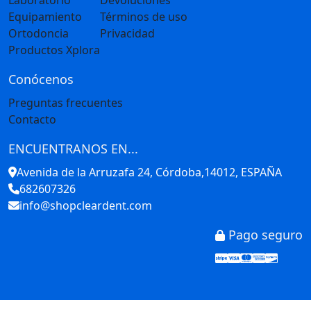
Laboratorio
Devoluciones
Equipamiento
Términos de uso
Ortodoncia
Privacidad
Productos Xplora
Conócenos
Preguntas frecuentes
Contacto
ENCUENTRANOS EN...
Avenida de la Arruzafa 24, Córdoba,14012, ESPAÑA
682607326
info@shopcleardent.com
Pago seguro
Stripe
Visa
Mastercar
America
Disco