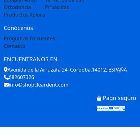
Ortodoncia
Privacidad
Productos Xplora
Conócenos
Preguntas frecuentes
Contacto
ENCUENTRANOS EN...
Avenida de la Arruzafa 24, Córdoba,14012, ESPAÑA
682607326
info@shopcleardent.com
Pago seguro
Stripe
Visa
Mastercar
America
Disco