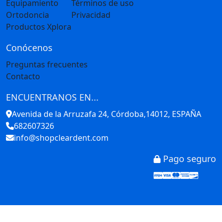
Equipamiento
Términos de uso
Ortodoncia
Privacidad
Productos Xplora
Conócenos
Preguntas frecuentes
Contacto
ENCUENTRANOS EN...
Avenida de la Arruzafa 24, Córdoba,14012, ESPAÑA
682607326
info@shopcleardent.com
Pago seguro
Stripe
Visa
Mastercar
America
Disco