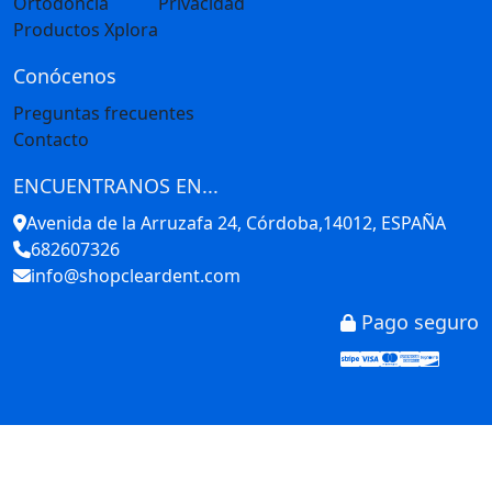
Ortodoncia
Privacidad
Productos Xplora
Conócenos
Preguntas frecuentes
Contacto
ENCUENTRANOS EN...
Avenida de la Arruzafa 24, Córdoba,14012, ESPAÑA
682607326
info@shopcleardent.com
Pago seguro
Stripe
Visa
Mastercar
America
Disco