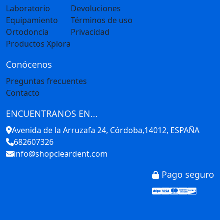
Laboratorio
Devoluciones
Equipamiento
Términos de uso
Ortodoncia
Privacidad
Productos Xplora
Conócenos
Preguntas frecuentes
Contacto
ENCUENTRANOS EN...
Avenida de la Arruzafa 24, Córdoba,14012, ESPAÑA
682607326
info@shopcleardent.com
Pago seguro
Stripe
Visa
Mastercar
America
Disco