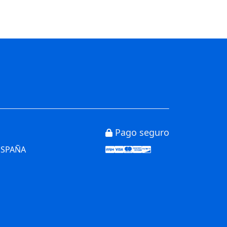
Pago seguro
Stripe
Visa
Mastercard
American Express
Discover
 ESPAÑA