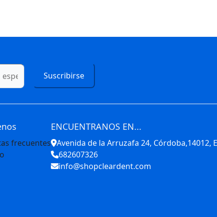
Suscribirse
enos
ENCUENTRANOS EN...
as frecuentes
Avenida de la Arruzafa 24, Córdoba,14012,
to
682607326
info@shopcleardent.com