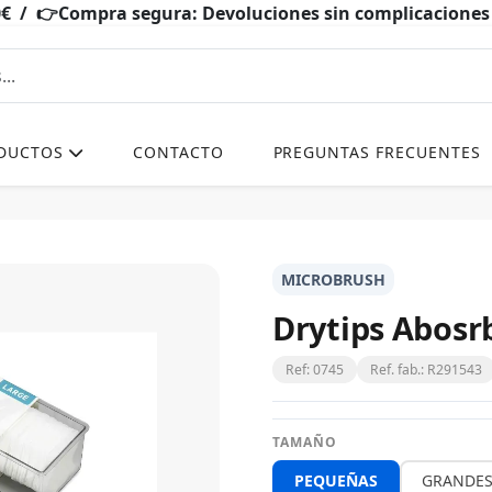
0€ / 👉Compra segura: Devoluciones sin complicacio
DUCTOS
CONTACTO
PREGUNTAS FRECUENTES
MICROBRUSH
Drytips Abosrb
Ref: 0745
Ref. fab.: R291543
TAMAÑO
PEQUEÑAS
GRANDE