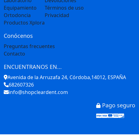
Laboratorio
Devoluciones
Equipamiento
Términos de uso
Ortodoncia
Privacidad
Productos Xplora
Conócenos
Preguntas frecuentes
Contacto
ENCUENTRANOS EN...
Avenida de la Arruzafa 24, Córdoba,14012, ESPAÑA
682607326
info@shopcleardent.com
Pago seguro
Stripe
Visa
Mastercar
America
Disco