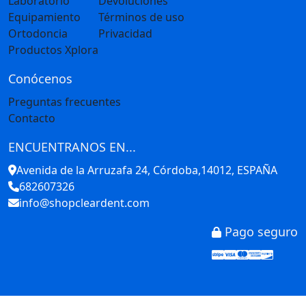
Laboratorio
Devoluciones
Equipamiento
Términos de uso
Ortodoncia
Privacidad
Productos Xplora
Conócenos
Preguntas frecuentes
Contacto
ENCUENTRANOS EN...
Avenida de la Arruzafa 24, Córdoba,14012, ESPAÑA
682607326
info@shopcleardent.com
Pago seguro
Stripe
Visa
Mastercar
America
Disco