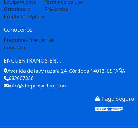
Equipamiento
Términos de uso
Ortodoncia
Privacidad
Productos Xplora
Conócenos
Preguntas frecuentes
Contacto
ENCUENTRANOS EN...
Avenida de la Arruzafa 24, Córdoba,14012, ESPAÑA
682607326
info@shopcleardent.com
Pago seguro
Stripe
Visa
Mastercar
America
Disco