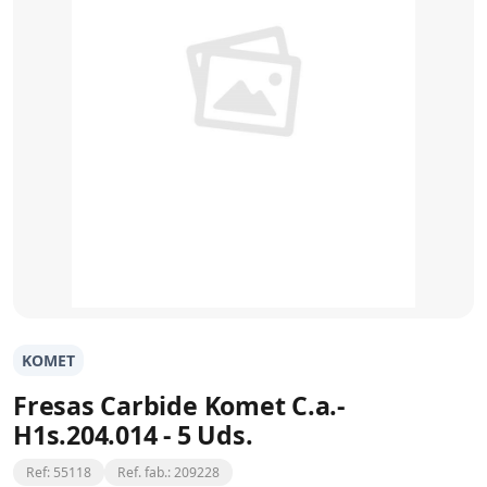
KOMET
Fresas Carbide Komet C.a.-
H1s.204.014 - 5 Uds.
Ref: 55118
Ref. fab.: 209228