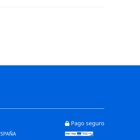
Pago seguro
Stripe
Visa
Mastercard
American Express
Discover
 ESPAÑA