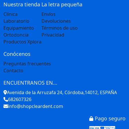
Nuestra tienda
La letra pequeña
Clínica
Envíos
Laboratorio
Devoluciones
Equipamiento
Términos de uso
Ortodoncia
Privacidad
Productos Xplora
Conócenos
Preguntas frecuentes
Contacto
ENCUENTRANOS EN...
Avenida de la Arruzafa 24, Córdoba,14012, ESPAÑA
682607326
info@shopcleardent.com
Pago seguro
Stripe
Visa
Mastercar
America
Disco