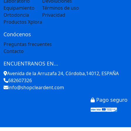
Laboratorio
Devoluciones
Equipamiento
Términos de uso
Ortodoncia
Privacidad
Productos Xplora
Conócenos
Preguntas frecuentes
Contacto
ENCUENTRANOS EN...
Avenida de la Arruzafa 24, Córdoba,14012, ESPAÑA
682607326
info@shopcleardent.com
Pago seguro
Stripe
Visa
Mastercar
America
Disco