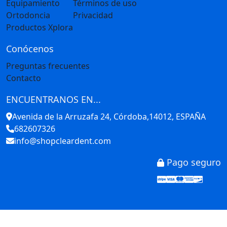
Equipamiento
Términos de uso
Ortodoncia
Privacidad
Productos Xplora
Conócenos
Preguntas frecuentes
Contacto
ENCUENTRANOS EN...
Avenida de la Arruzafa 24, Córdoba,14012, ESPAÑA
682607326
info@shopcleardent.com
Pago seguro
Stripe
Visa
Mastercar
America
Disco