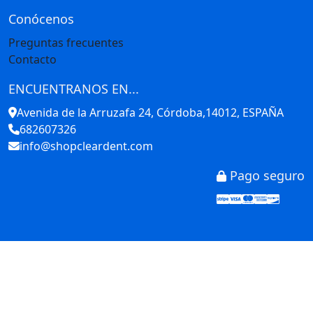
Conócenos
Preguntas frecuentes
Contacto
ENCUENTRANOS EN...
Avenida de la Arruzafa 24, Córdoba,14012, ESPAÑA
682607326
info@shopcleardent.com
Pago seguro
Stripe
Visa
Mastercar
America
Disco