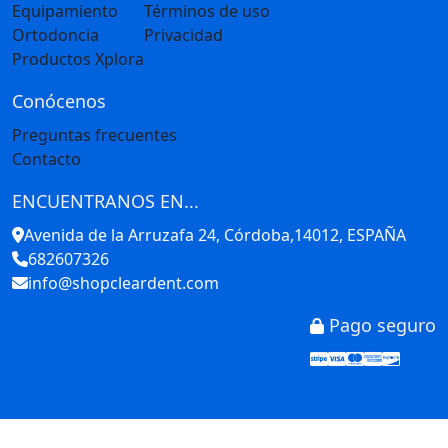
Equipamiento
Términos de uso
Ortodoncia
Privacidad
Productos Xplora
Conócenos
Preguntas frecuentes
Contacto
ENCUENTRANOS EN...
Avenida de la Arruzafa 24, Córdoba,14012, ESPAÑA
682607326
info@shopcleardent.com
Pago seguro
Stripe
Visa
Mastercar
America
Disco