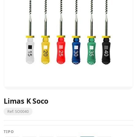
Limas K Soco
Ref: SO0040
TIPO