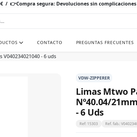
0€ / 👉Compra segura: Devoluciones sin complicacio
DUCTOS
CONTACTO
PREGUNTAS FRECUENTES
 V040234021040 - 6 uds
VDW-ZIPPERER
Limas Mtwo 
Nº40.04/21mm
- 6 Uds
Ref: 15303
Ref. fab.: V04023