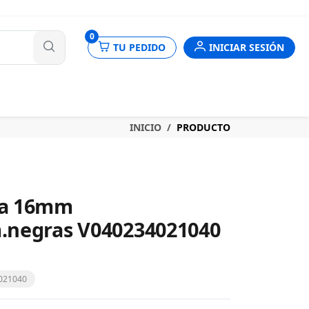
nes
0
TU PEDIDO
INICIAR SESIÓN
INICIO
PRODUCTO
Pa 16mm
.negras V040234021040
4021040