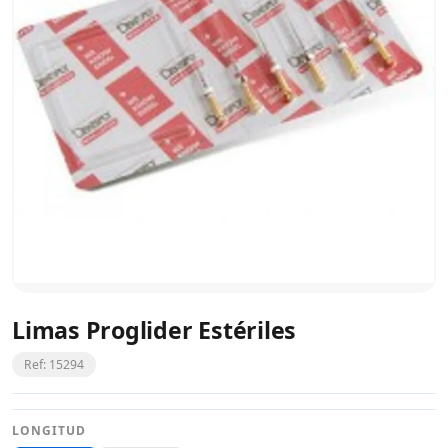
Limas Proglider Estériles
Ref: 15294
LONGITUD