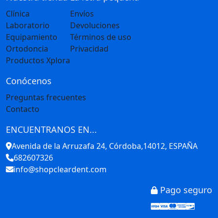
Clínica
Envíos
Laboratorio
Devoluciones
Equipamiento
Términos de uso
Ortodoncia
Privacidad
Productos Xplora
Conócenos
Preguntas frecuentes
Contacto
ENCUENTRANOS EN...
Avenida de la Arruzafa 24, Córdoba,14012, ESPAÑA
682607326
info@shopcleardent.com
Pago seguro
Stripe
Visa
Mastercar
America
Disco