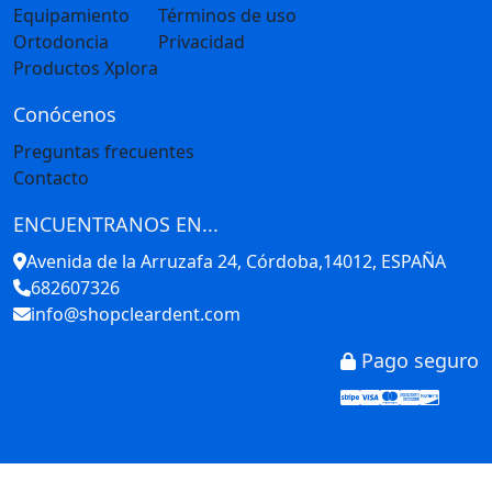
Equipamiento
Términos de uso
Ortodoncia
Privacidad
Productos Xplora
Conócenos
Preguntas frecuentes
Contacto
ENCUENTRANOS EN...
Avenida de la Arruzafa 24, Córdoba,14012, ESPAÑA
682607326
info@shopcleardent.com
Pago seguro
Stripe
Visa
Mastercar
America
Disco