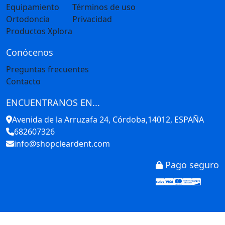
Equipamiento
Términos de uso
Ortodoncia
Privacidad
Productos Xplora
Conócenos
Preguntas frecuentes
Contacto
ENCUENTRANOS EN...
Avenida de la Arruzafa 24, Córdoba,14012, ESPAÑA
682607326
info@shopcleardent.com
Pago seguro
Stripe
Visa
Mastercar
America
Disco