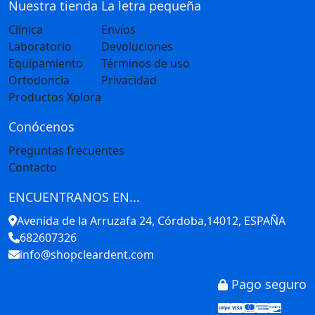
Nuestra tienda
La letra pequeña
Clínica
Envíos
Laboratorio
Devoluciones
Equipamiento
Términos de uso
Ortodoncia
Privacidad
Productos Xplora
Conócenos
Preguntas frecuentes
Contacto
ENCUENTRANOS EN...
Avenida de la Arruzafa 24, Córdoba,14012, ESPAÑA
682607326
info@shopcleardent.com
Pago seguro
Stripe
Visa
Mastercar
America
Disco