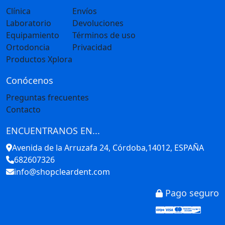
Clínica
Envíos
Laboratorio
Devoluciones
Equipamiento
Términos de uso
Ortodoncia
Privacidad
Productos Xplora
Conócenos
Preguntas frecuentes
Contacto
ENCUENTRANOS EN...
Avenida de la Arruzafa 24, Córdoba,14012, ESPAÑA
682607326
info@shopcleardent.com
Pago seguro
Stripe
Visa
Mastercar
America
Disco