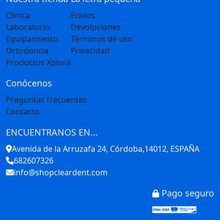
Clínica
Envíos
Laboratorio
Devoluciones
Equipamiento
Términos de uso
Ortodoncia
Privacidad
Productos Xplora
Conócenos
Preguntas frecuentes
Contacto
ENCUENTRANOS EN...
Avenida de la Arruzafa 24, Córdoba,14012, ESPAÑA
682607326
info@shopcleardent.com
Pago seguro
Stripe
Visa
Mastercar
America
Disco