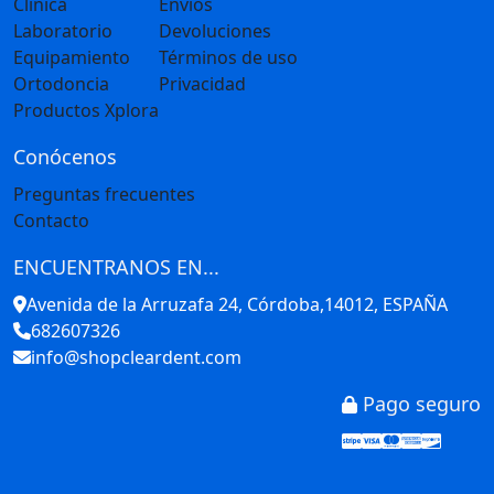
Clínica
Envíos
Laboratorio
Devoluciones
Equipamiento
Términos de uso
Ortodoncia
Privacidad
Productos Xplora
Conócenos
Preguntas frecuentes
Contacto
ENCUENTRANOS EN...
Avenida de la Arruzafa 24, Córdoba,14012, ESPAÑA
682607326
info@shopcleardent.com
Pago seguro
Stripe
Visa
Mastercar
America
Disco