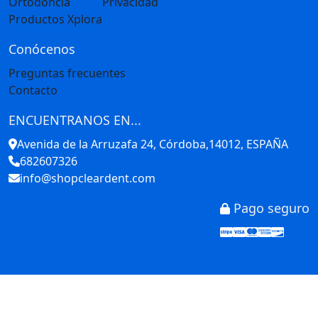
Ortodoncia
Privacidad
Productos Xplora
Conócenos
Preguntas frecuentes
Contacto
ENCUENTRANOS EN...
Avenida de la Arruzafa 24, Córdoba,14012, ESPAÑA
682607326
info@shopcleardent.com
Pago seguro
Stripe
Visa
Mastercar
America
Disco