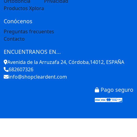
Ortodoncia
Privacidad
Productos Xplora
Conócenos
Preguntas frecuentes
Contacto
ENCUENTRANOS EN...
Avenida de la Arruzafa 24, Córdoba,14012, ESPAÑA
682607326
info@shopcleardent.com
Pago seguro
Stripe
Visa
Mastercar
America
Disco