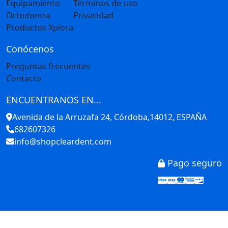
Equipamiento
Términos de uso
Ortodoncia
Privacidad
Productos Xplora
Conócenos
Preguntas frecuentes
Contacto
ENCUENTRANOS EN...
Avenida de la Arruzafa 24, Córdoba,14012, ESPAÑA
682607326
info@shopcleardent.com
Pago seguro
Stripe
Visa
Mastercar
America
Disco