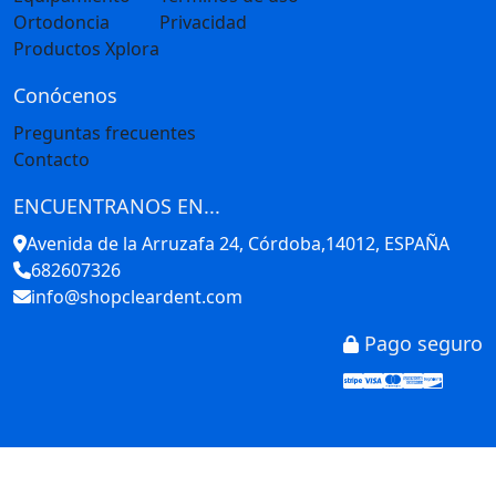
Ortodoncia
Privacidad
Productos Xplora
Conócenos
Preguntas frecuentes
Contacto
ENCUENTRANOS EN...
Avenida de la Arruzafa 24, Córdoba,14012, ESPAÑA
682607326
info@shopcleardent.com
Pago seguro
Stripe
Visa
Mastercar
America
Disco